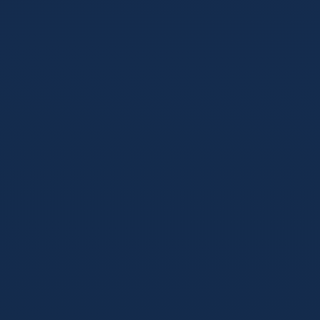
快速访问
b体育app下载官网