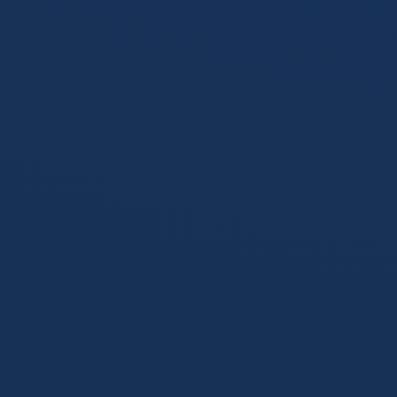
品牌与平台概览