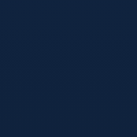
观赛指南
2026-06-27 12:55:56
欧洲杯与欧冠观赛指南：如何用B体育多窗口功能同
时追踪多场焦点战
欧洲杯与欧冠多场焦点战同时开打怎么办？本文详尽教你如何