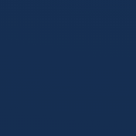
聚焦热门联赛与焦点赛事，快速锁定正在进行与即将开赛的比
赛。
多终端无缝切换
手机、平板、桌面端均可灵活访问，使用习惯不受设备限制。
操作界面清晰
重点信息突出，查找赛事、入口与更新消息更直接。
官方渠道更新
版本迭代、平台动态与服务信息统一发布，减少信息偏差。
APP下载推荐
使用 B体育APP，随时掌握比赛节奏
想要更快进入赛事直播、接收即时动态并获得更顺手的移动端