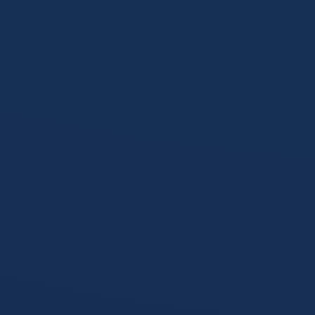
官方APP下载
支持安卓与iOS设备安装，更新路径清晰，使用更便捷。
官方安全通道
通过官网入口访问与下载，减少误入非官方页面的风险。
核心功能
观赛、数据、登录体验一步到位
B体育不仅提供直播入口，还持续优化内容呈现、账号访问效
率与多设备兼容性，帮助用户用更短时间进入赛事状态。
热门赛事追踪