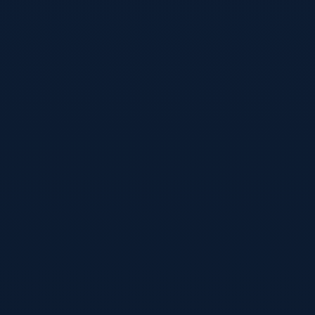
认准官方域名：the-bsports.com
下载、登录与资讯更新统一由官方渠道发布
遇到安装或访问问题，可联系在线客服获得支持
客服电话
400-800-8888
7x24小时全天候服务
客服邮箱
support@the-bsports.com
支持下载、登录及使用咨询
推荐入口
官方APP下载
网页版入口
联系客服