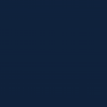
利用B体育平台的多窗口、分屏及画中画功能，实现“同时看
两场球”的终极硬核观赛体验。
阅读详情