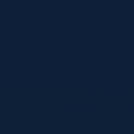
B体育注册与登录常见问题：验证码收不到、密码找
回全流程解析
新用户在注册和登录B体育平台时遇到障碍？本文为您提供保
姆级的排障指南，详细解析收不到验证码、忘记密码及账号解
锁的标准安全流程。
阅读详情