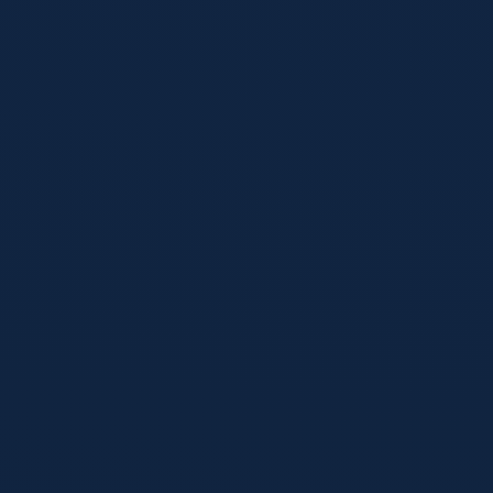
帮助中心
2026-06-28 12:05:46
浏览器无法加载B体育网页版？常见浏览器兼容性设
置与缓存清理教程
访问B体育网页版时遇到白屏或视频流无法加载？本文为您提
供Chrome、Safari及Edge等主流浏览器的深度排障、缓存清理
及DNS优化教程，助您畅爽观赛。
阅读详情