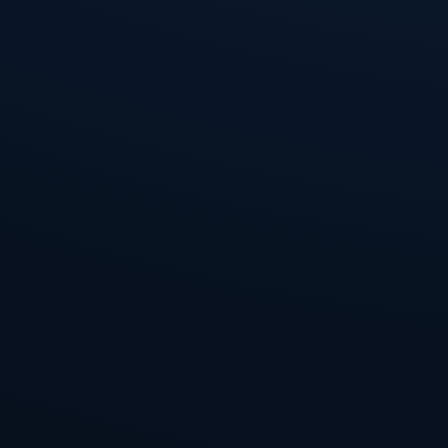
官方域名访问
https://the-bsports.com
高清体育直播体验
B体育网页版聚焦直播观看效率，适合在办公电脑、家用台式
与查看信息无需来回跳转。
赛事直播入口清晰，重点场次更容易找到。
比分、赛况、时间轴与赛程信息集中展示。
大屏浏览更适合多窗口使用与长时间观看。
B体育网页版如何进入
1
确认官方网址
建议通过官方公布入口访问，避免使用来源不明的跳转链