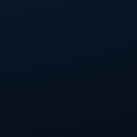
事可快速切换，比赛进程、即时比分与关键数据同步呈现，观看