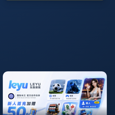
，登录更快捷，赛事信息更新更及时，适合随时查看赛程、比