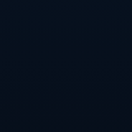
加载更稳定。
。
×24 小时帮助。
装体验，B体育网页版更合适；若更注重移动通知、快捷打开与
PP
端操作更顺手
时进入赛事
捷