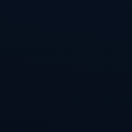
2
使用主流浏览器打开
推荐 Chrome、Edge、Safari 或 Firefox 的较新版本，
3
登录账户后进入直播与功能区
完成登录后即可查看直播、赛程、资讯以及相关账户服务
遇到入口异常、加载缓慢或登录受限，可前往
在线客服
获取 7
网页版与APP怎么选
两种方式都能连接到B体育官方服务。若更看重大屏观看与免安
对比项目
B体育网页版
B体育A
使用方式
浏览器直接访问，无需下载
安装后打开，移动
适用设备
电脑、平板、手机浏览器
iOS 与 Android 设备
直播观看
大屏更舒适，适合长时间观看
移动端更灵活，随
访问速度
依赖浏览器与网络环境
常用功能调用更快