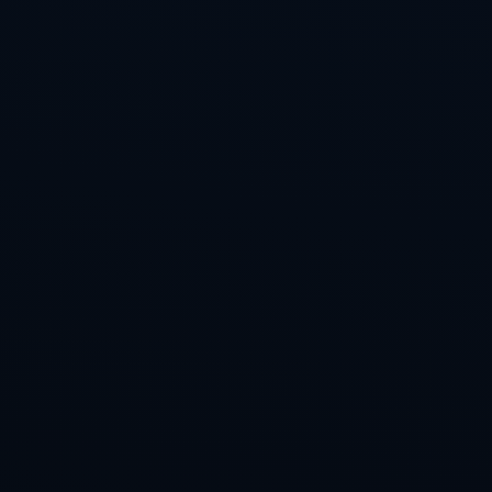
稳定 Wi‑Fi 或高质量移动网络
遇到卡顿时
关闭多余标签页，刷新页面并重新进入
登录异常时
检查缓存、时间设置与账号状态
常见问题
B体育网页版需要下载安装吗？
不需要。通过浏览器访问官方入口即可使用，适合希望快速进
为什么网页版打不开或加载慢？
常见原因包括网络波动、浏览器版本过旧、缓存异常或使用了
B体育网页版和APP账户是否通用？