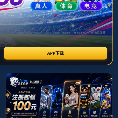
。B体育网页版为桌面用户与移动浏览器用户提供稳定访问体验