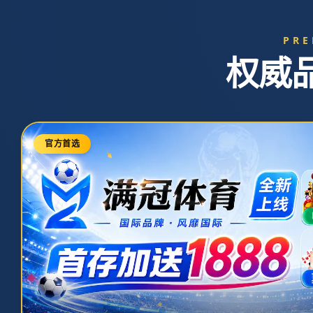
首页
APP下载
网页版与直播
在线客服
平台资讯
网页版入口
APP下载