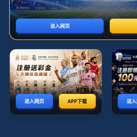
首页
平台资讯
数据分析
足球战术入门：如何通过B体育实时数据看板看懂教练
变阵
数据分析
足球战术入门：如何通过B体育实时数据
看板看懂教练变阵
想要从普通球迷升级为战术专家？本文教你如何结合B体育平
台的实时热力图、传球成功率及控球率变化，轻松看懂比赛中
教练的战术调整与变阵博弈。