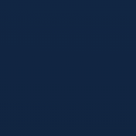
欧洲杯与欧冠观赛指南：如何用B体育多窗口功能同
时追踪多场焦点战
2026-06-27