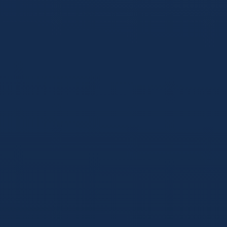
球员在场上的活跃区域。如果一个名义上的4-3-3阵型在热力
图中呈现出两侧边后卫位置极度靠前、中路防守型中介于两名
中后卫之间，那么实际上教练已经将阵型切换为了更具侵略性
的3-5-2或3-4-3。这种空间分布的改变，正是看懂教练变阵的
第一步。
传球与拦截数据：解析防守反击与高位压
迫的执行力
当主教练决定改变战术走向时，球队的传球网络和防守拦截数
据会第一时间做出反馈。通过细化这些指标，我们能一眼看出
球队是在执行“高位压迫”还是“防守反击”。
传球成功率与传球方向
：如果一支主打传控的球队，在
中后场的传球成功率极高，但前场关键传球（Key
Passes）数量寥寥，说明其进攻陷入了瘫痪，对手的防
守落位非常成功。相反，如果一支球队的传球成功率并
不高，但往前场渗透的直塞球比例大幅增加，这通常是
教练在中场休息时指示球员加快进攻节奏、打防守反击
的信号。
拦截与抢断区域分布
：高位压迫的核心是在对方半场发