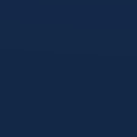
为了让大家更直观地理解，我们以一场经典的“4-3-3变阵3-5-
2”战术调整为例。假设A队在比赛前50分钟使用传统的4-3-3阵
型，由于对方边路进攻犀利，A队在防守端疲于奔命，进攻端
也无法组织起有效攻势。此时，A队教练做出了战术微调。
在这一变阵过程中，通过实时数据看板，我们可以捕捉到以下
关键变化：
数据维
变阵前 (4-3-
变阵后 (3-5-2)
战术意图解析
度
3)
局限在己方
大幅前移，活
边后卫
边后卫释放为边后卫/边
半场防守区
跃于中前场边
热力图
前卫，增加进攻宽度
域
路
中路传
多为横传与
中路纵向渗透
中场人数增加至5人，
球次数
安全回传
传球显著增加
夺回了中场的控制权
主要集中在
防守拦
向中圈及对方
防线整体前推，实行中
己方禁区前
截点
半场延伸
前场绞杀
沿
当你结合平台提供的
高清赛事直播
进行实时观赛时，配合上述
表格中的数据变化，你就能在解说员开口分析之前，提前看穿