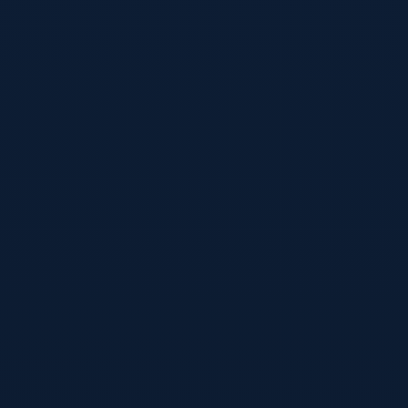
手机看球卡顿怎么办？B体育APP流畅度优化与网络
节点切换指南
2026-06-23
资讯分类
观赛指南
5
帮助中心
6
新手指南
3
赛事数据分析
1
数据分析
2
平台优势
1
赛事前瞻
1
安全指南
1
B体育官方服务
畅享全球顶尖体育盛宴，获取官方APP下载、赛事直播入口与